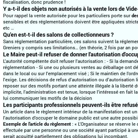
fiscalisation, donc prudence !
Y a-t-il des objets non autorisés à la vente lors de Vid
Pour rappel la vente autorisée pour les particuliers porte sur
des
sensibles et des réglementations doivent être appliquées strict
etc …
Qu'en est-t-il des salons de collectionneurs ?
Sans réglementation particulière, ces salons suivent la régleme
Greniers y compris ses limitations… (en théorie, 2 fois par an pou
Le Maire peut-il refuser de donner l'autorisation d'occ
L'autorité compétente doit refuser l'autorisation : - Si la deman
réglementation - Si une ou plusieurs ventes au déballage ont dé
dans le local ou sur l'emplacement visé ; Si le maintien de l'ordre
l'exige. Les décisions de refus d'autorisation ou d'autorisation 
reposer sur des motifs portant une atteinte illégale à la liberté
implicite, l'administration est tenue, lorsque l'intéressé en fai
lui communiquer les motifs de la décision
Les participants professionnels peuvent-ils être refusé
Un article dans le règlement intérieur de la manifestation est un 
l'autorisation d'occuper le domaine public est une autre possibi
Exemple de l'article du règlement
: « L'Organisateur se réserve le
effectuée par une personne ou une société ayant participé à une
serait acquitté partiellement des obligations lui incombant.