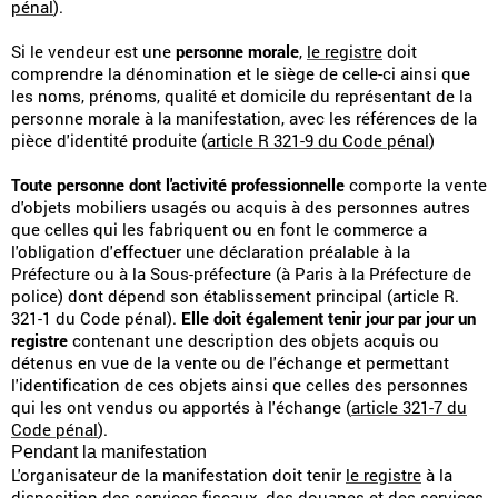
pénal
).
Si le vendeur est une
personne morale
,
le registre
doit
comprendre la dénomination et le siège de celle-ci ainsi que
les noms, prénoms, qualité et domicile du représentant de la
personne morale à la manifestation, avec les références de la
pièce d'identité produite (
article R 321-9 du Code pénal
)
Toute personne dont l'activité professionnelle
comporte la vente
d'objets mobiliers usagés ou acquis à des personnes autres
que celles qui les fabriquent ou en font le commerce a
l'obligation d'effectuer une déclaration préalable à la
Préfecture ou à la Sous-préfecture (à Paris à la Préfecture de
police) dont dépend son établissement principal (article R.
321-1 du Code pénal).
Elle doit également tenir jour par jour un
registre
contenant une description des objets acquis ou
détenus en vue de la vente ou de l'échange et permettant
l'identification de ces objets ainsi que celles des personnes
qui les ont vendus ou apportés à l'échange (
article 321-7 du
Code pénal
).
Pendant la manifestation
L'organisateur de la manifestation doit tenir
le registre
à la
disposition des services fiscaux, des douanes et des services